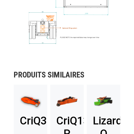
PRODUITS SIMILAIRES
CriQ30
CriQ130
Lizard
P
Q